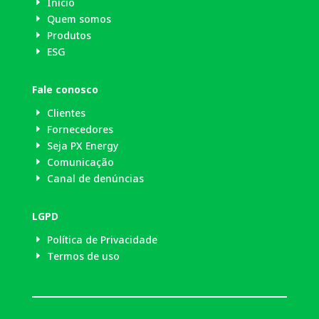
Início
E
Quem somos
E
Produtos
E
ESG
E
Fale conosco
Clientes
E
Fornecedores
E
Seja PX Energy
E
Comunicação
E
Canal de denúncias
E
LGPD
Política de Privacidade
E
Termos de uso
E