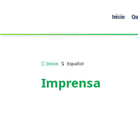
Início
Qu

Início
5
Español
Imprensa
Saiba mais sobre o nosso trabalho, nossa hi