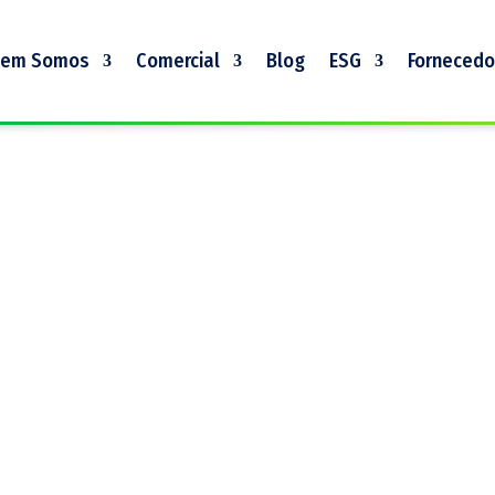
em Somos
Comercial
Blog
ESG
Fornecedo
stória e como é composta a nossa equipe.