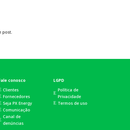
 post.
Fale conosco
LGPD
Clientes
Política de
E
E
Fornecedores
Privacidade
E
Seja PX Energy
Termos de uso
E
E
Comunicação
E
Canal de
E
denúncias