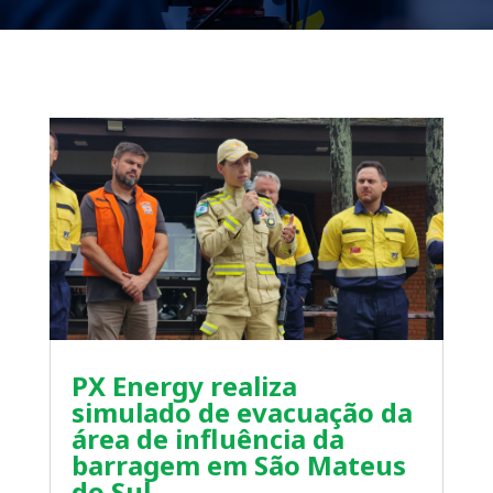
PX Energy realiza
simulado de evacuação da
área de influência da
barragem em São Mateus
do Sul