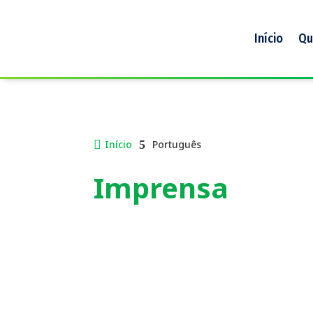
Início
Qu

Início
5
Português
Imprensa
Saiba mais sobre o nosso trabalho, nossa hi