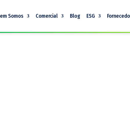
em Somos
Comercial
Blog
ESG
Fornecedo
stória e como é composta a nossa equipe.