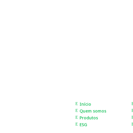
ionar o desenvolvimento social da nossa comunidade e, para is
ar representantes de instituições locais. Este programa tem como 
Mapa do site
Início
E
Quem somos
E
Produtos
E
ESG
E