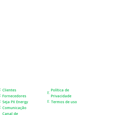
so, estamos lançando o programa Social
objetivo ensinar 30...
Fale conosco
LGPD
Clientes
Política de
E
E
Fornecedores
Privacidade
E
Seja PX Energy
Termos de uso
E
E
Comunicação
E
Canal de