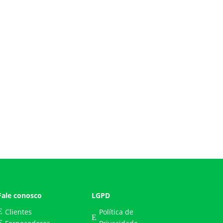
omovido pela Itaipu Binacional e o Itaipu
 dos Núcleos...
Fale conosco
LGPD
Clientes
Política de
E
E
E