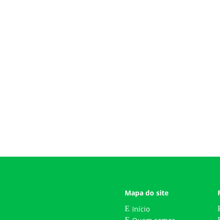
ODS na Prática: Agenda 2030 para Transformação no Território”, pr
, conduzido pela Fabiana Campos Romanelli, integrou o calendário
Mapa do site
Início
E
E