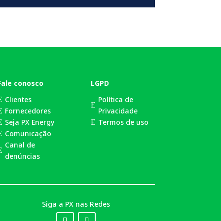
Fale conosco
LGPD
Clientes
Política de
E
E
Fornecedores
Privacidade
E
Seja PX Energy
Termos de uso
E
E
Comunicação
E
Canal de
E
denúncias
Siga a PX nas Redes